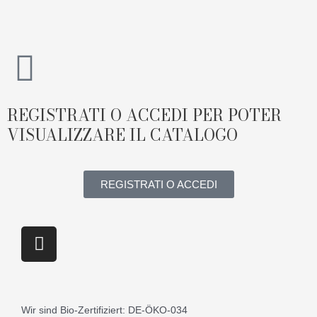
Vai
al
contenuto
REGISTRATI O ACCEDI PER POTER
VISUALIZZARE IL CATALOGO
REGISTRATI O ACCEDI
I
n
s
t
a
Wir sind Bio-Zertifiziert: DE-ÖKO-034