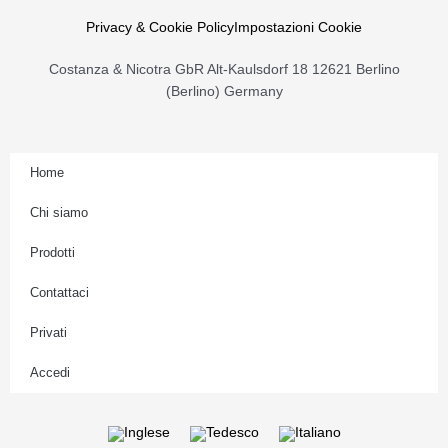
g
r
Privacy & Cookie Policy
Impostazioni Cookie
a
Costanza & Nicotra GbR Alt-Kaulsdorf 18 12621 Berlino
m
(Berlino) Germany
Home
Chi siamo
Prodotti
Contattaci
Privati
Accedi