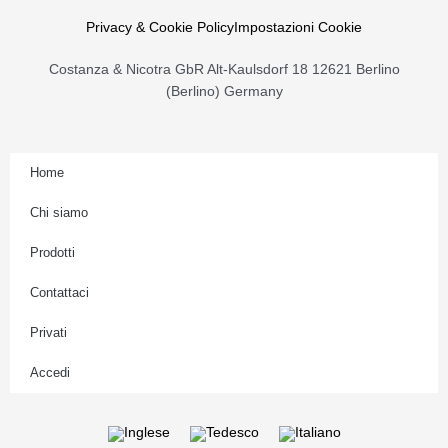
g
r
Privacy & Cookie Policy
Impostazioni Cookie
a
Costanza & Nicotra GbR Alt-Kaulsdorf 18 12621 Berlino
m
(Berlino) Germany
Home
Chi siamo
Prodotti
Contattaci
Privati
Accedi