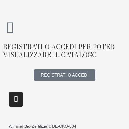
Vai
al
contenuto
REGISTRATI O ACCEDI PER POTER
VISUALIZZARE IL CATALOGO
REGISTRATI O ACCEDI
I
n
s
t
a
Wir sind Bio-Zertifiziert: DE-ÖKO-034