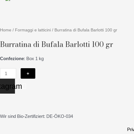
Burratina
di
Home
/
Formaggi e latticini
/ Burratina di Bufala Barlotti 100 gr
Bufala
Burratina di Bufala Barlotti 100 gr
Barlotti
100
gr
Confezione
: Box 1 kg
quantità
+
tagram
Wir sind Bio-Zertifiziert: DE-ÖKO-034
Pri