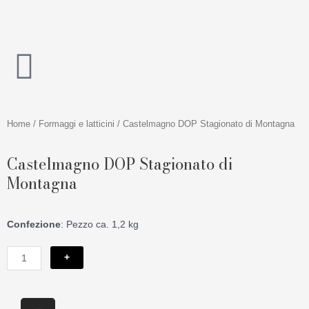
Vai
al
contenuto
Home
/
Formaggi e latticini
/ Castelmagno DOP Stagionato di Montagna
Castelmagno DOP Stagionato di
Montagna
Confezione
: Pezzo ca. 1,2 kg
Castelmagno
+
DOP
Stagionato
di
I