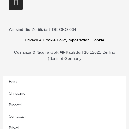
Montagna
n
quantità
s
t
a
Wir sind Bio-Zertifiziert: DE-ÖKO-034
g
r
Privacy & Cookie Policy
Impostazioni Cookie
a
Costanza & Nicotra GbR Alt-Kaulsdorf 18 12621 Berlino
m
(Berlino) Germany
Home
Chi siamo
Prodotti
Contattaci
Privati