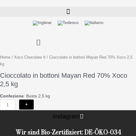
Vai
al
contenuto
Cioccolato
in
Home
/
Xoco Chocolate It
/ Cioccolato in bottoni Mayan Red 70% Xoco 2,5
bottoni
kg
Mayan
Cioccolato in bottoni Mayan Red 70% Xoco
Red
2,5 kg
70%
Xoco
Confezione
: Busta 2,5 kg
2,5
kg
+
quantità
Instagram
Wir sind Bio-Zertifiziert: DE-ÖKO-034