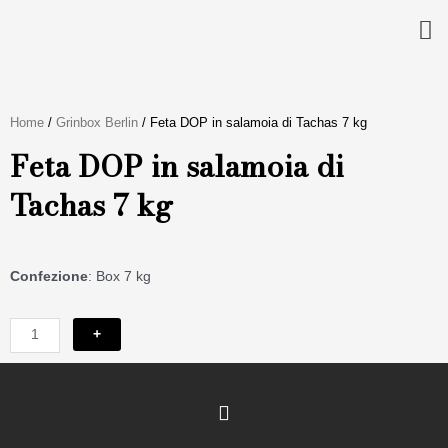
Vai
al
contenuto
Home
/
Grinbox Berlin
/ Feta DOP in salamoia di Tachas 7 kg
Feta DOP in salamoia di
Tachas 7 kg
Confezione
: Box 7 kg
Feta
DOP
+
in
salamoia
di
I
Tachas
n
7
s