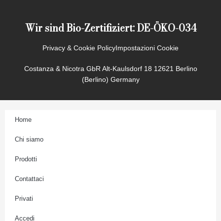
kg
t
quantità
a
Wir sind Bio-Zertifiziert: DE-ÖKO-034
g
r
a
Privacy & Cookie Policy
Impostazioni Cookie
m
Costanza & Nicotra GbR Alt-Kaulsdorf 18 12621 Berlino
(Berlino) Germany
Home
Chi siamo
Prodotti
Contattaci
Privati
Accedi