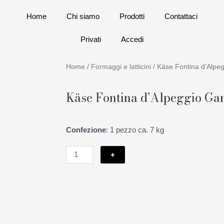
Home
Chi siamo
Prodotti
Contattaci
Privati
Accedi
Home
/
Formaggi e latticini
/ Käse Fontina d’Alpe
Käse Fontina d’Alpeggio Ga
Confezione
: 1 pezzo ca. 7 kg
Käse
+
Fontina
d'Alpeggio
Ganze
Leibe
quantità