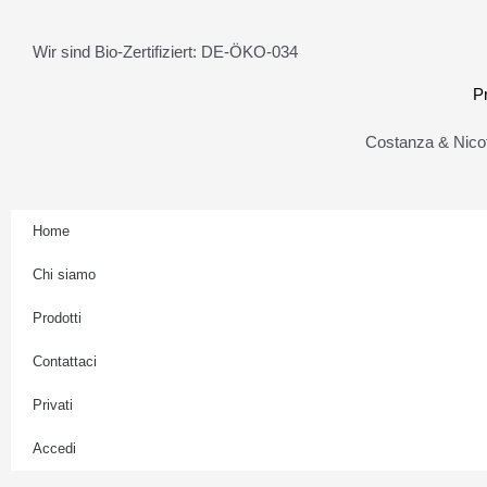
s
Wir sind Bio-Zertifiziert: DE-ÖKO-034
t
P
a
Costanza & Nicot
g
Home
r
Chi siamo
a
Prodotti
m
Contattaci
Privati
Accedi