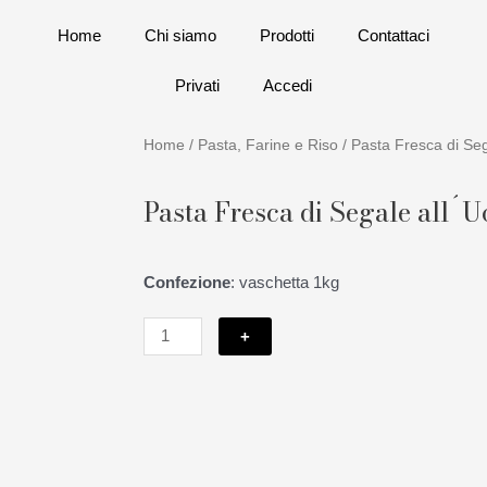
Home
Chi siamo
Prodotti
Contattaci
Privati
Accedi
Home
/
Pasta, Farine e Riso
/ Pasta Fresca di Se
Pasta Fresca di Segale all´
Confezione
: vaschetta 1kg
Pasta
+
Fresca
di
Segale
all
´Uovo
BIO