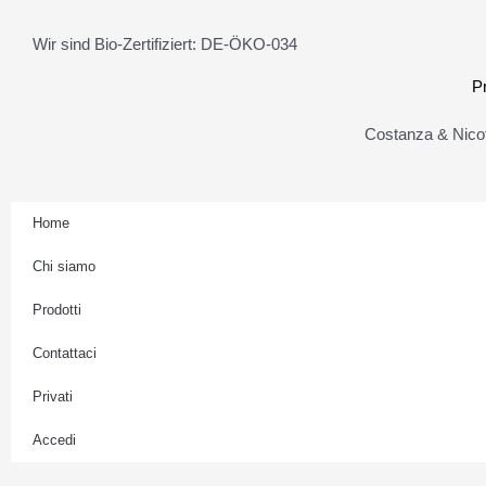
t
a
Wir sind Bio-Zertifiziert: DE-ÖKO-034
g
r
P
a
Costanza & Nicot
m
Home
Chi siamo
Prodotti
Contattaci
Privati
Accedi