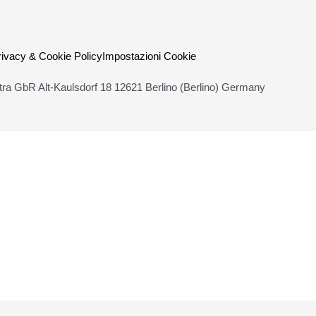
quantità
rivacy & Cookie Policy
Impostazioni Cookie
ra GbR Alt-Kaulsdorf 18 12621 Berlino (Berlino) Germany