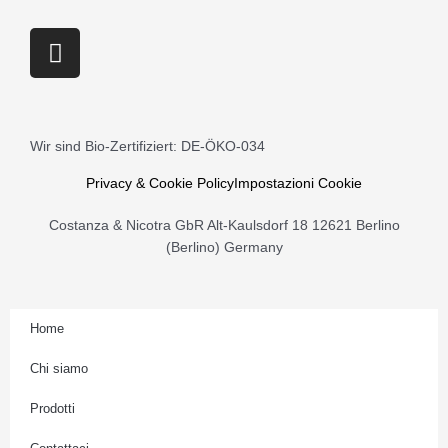
Bufala
DOP
I
Barlotti
n
Aversana
s
500
t
gr
a
quantità
Wir sind Bio-Zertifiziert: DE-ÖKO-034
g
r
Privacy & Cookie Policy
Impostazioni Cookie
a
Costanza & Nicotra GbR Alt-Kaulsdorf 18 12621 Berlino
m
(Berlino) Germany
Home
Chi siamo
Prodotti