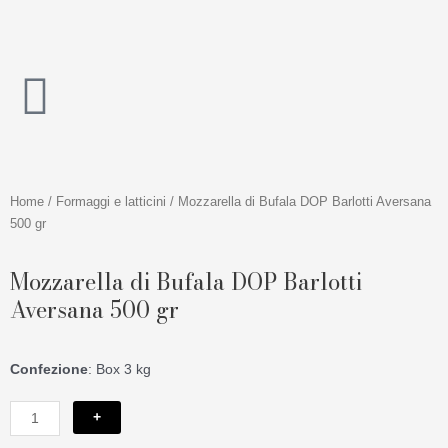
Vai
al
contenuto
Home
/
Formaggi e latticini
/ Mozzarella di Bufala DOP Barlotti Aversana
500 gr
Mozzarella di Bufala DOP Barlotti
Aversana 500 gr
Confezione
: Box 3 kg
Mozzarella
+
di