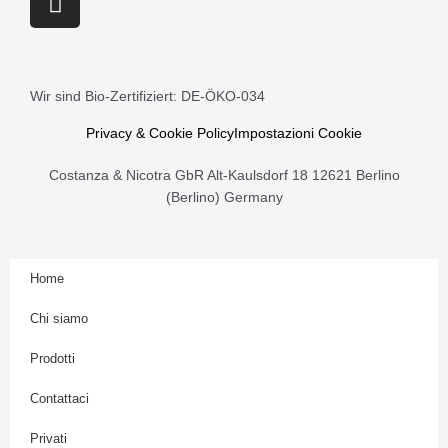
n
s
t
a
Wir sind Bio-Zertifiziert: DE-ÖKO-034
g
r
Privacy & Cookie Policy
Impostazioni Cookie
a
Costanza & Nicotra GbR Alt-Kaulsdorf 18 12621 Berlino
m
(Berlino) Germany
Home
Chi siamo
Prodotti
Contattaci
Privati