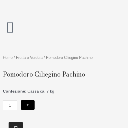
Vai
al
contenuto
Home
/
Frutta e Verdura
/ Pomodoro Ciliegino Pachino
Pomodoro Ciliegino Pachino
Confezione
: Cassa ca. 7 kg
Pomodoro
+
Ciliegino
Pachino
quantità
I