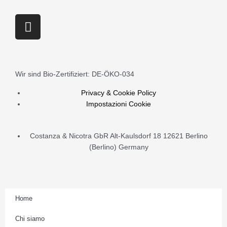
grano
duro
I
Molino
n
Paolo
s
Mariani
t
quantità
a
Wir sind Bio-Zertifiziert: DE-ÖKO-034
g
r
Privacy & Cookie Policy
Impostazioni Cookie
a
m
Costanza & Nicotra GbR Alt-Kaulsdorf 18 12621 Berlino
(Berlino) Germany
Home
Chi siamo