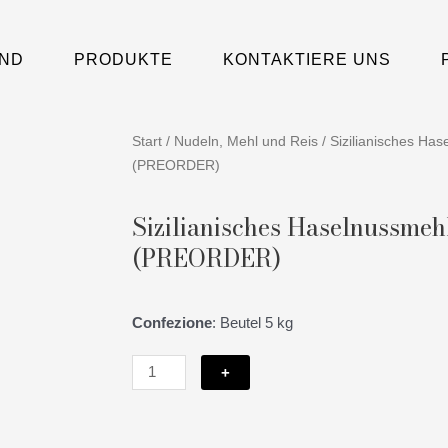
IND
PRODUKTE
KONTAKTIERE UNS
Start
/
Nudeln, Mehl und Reis
/ Sizilianisches Ha
(PREORDER)
Sizilianisches Haselnussmeh
(PREORDER)
Confezione
: Beutel 5 kg
Sizilianisches
+
Haselnussmehl
Natural
Bio