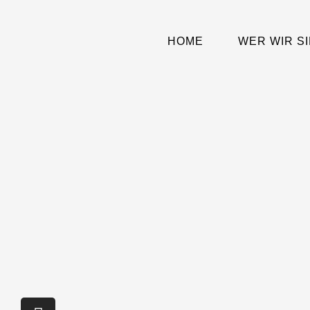
Zum
Inhalt
springen
HOME
WER WIR S
I