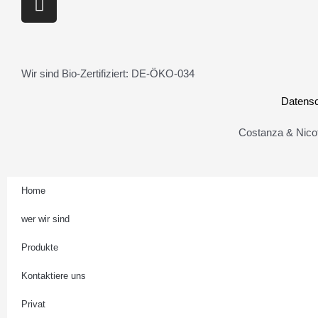
n
s
t
a
Wir sind Bio-Zertifiziert: DE-ÖKO-034
g
r
Datensc
a
Costanza & Nicot
m
Home
wer wir sind
Produkte
Kontaktiere uns
Privat