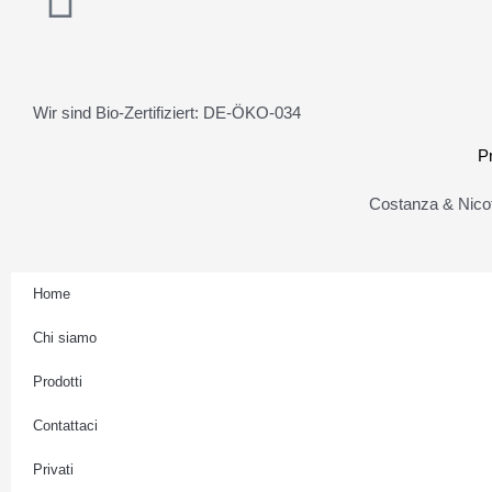
n
s
Wir sind Bio-Zertifiziert: DE-ÖKO-034
t
P
a
Costanza & Nicot
g
Home
r
Chi siamo
a
Prodotti
m
Contattaci
Privati