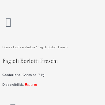
Vai
al
contenuto
Home
/
Frutta e Verdura
/ Fagioli Borlotti Freschi
Fagioli Borlotti Freschi
Confezione
: Cassa ca. 7 kg
Disponibilità:
Esaurito