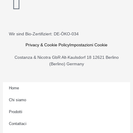
I
n
s
Wir sind Bio-Zertifiziert: DE-ÖKO-034
t
Privacy & Cookie Policy
Impostazioni Cookie
a
Costanza & Nicotra GbR Alt-Kaulsdorf 18 12621 Berlino
(Berlino) Germany
g
r
Home
Chi siamo
a
Prodotti
m
Contattaci