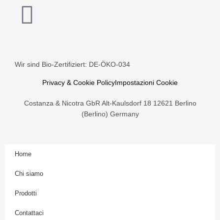
Bio
I
Salemipina
quantità
n
s
Wir sind Bio-Zertifiziert: DE-ÖKO-034
t
Privacy & Cookie Policy
Impostazioni Cookie
a
Costanza & Nicotra GbR Alt-Kaulsdorf 18 12621 Berlino
(Berlino) Germany
g
r
Home
Chi siamo
a
Prodotti
m
Contattaci