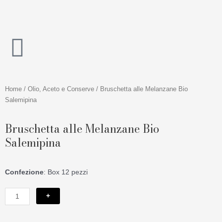
Vai
al
contenuto
Home
/
Olio, Aceto e Conserve
/ Bruschetta alle Melanzane Bio
Salemipina
Bruschetta alle Melanzane Bio
Salemipina
Confezione
: Box 12 pezzi
Bruschetta
+
alle
Melanzane