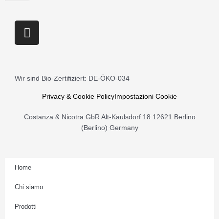
Filetti
Crispo
I
quantità
n
s
t
a
Wir sind Bio-Zertifiziert: DE-ÖKO-034
g
r
Privacy & Cookie Policy
Impostazioni Cookie
a
Costanza & Nicotra GbR Alt-Kaulsdorf 18 12621 Berlino
m
(Berlino) Germany
Home
Chi siamo
Prodotti