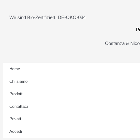
t
a
Wir sind Bio-Zertifiziert: DE-ÖKO-034
g
r
P
a
Costanza & Nicot
m
Home
Chi siamo
Prodotti
Contattaci
Privati
Accedi