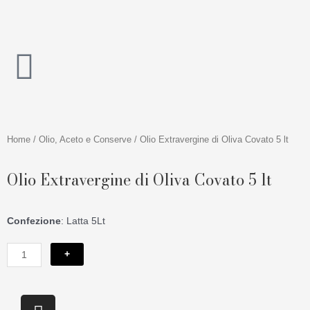
Vai
al
contenuto
Home
/
Olio, Aceto e Conserve
/ Olio Extravergine di Oliva Covato 5 lt
Olio Extravergine di Oliva Covato 5 lt
Confezione
: Latta 5Lt
Olio
+
Extravergine
di
Oliva
I