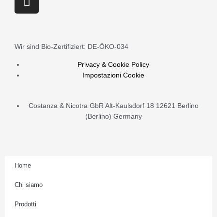
Covato
n
5
s
lt
t
quantità
a
Wir sind Bio-Zertifiziert: DE-ÖKO-034
g
r
Privacy & Cookie Policy
Impostazioni Cookie
a
m
Costanza & Nicotra GbR Alt-Kaulsdorf 18 12621 Berlino
(Berlino) Germany
Home
Chi siamo
Prodotti