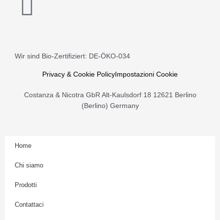
I
n
s
Wir sind Bio-Zertifiziert: DE-ÖKO-034
t
Privacy & Cookie Policy
Impostazioni Cookie
a
Costanza & Nicotra GbR Alt-Kaulsdorf 18 12621 Berlino
(Berlino) Germany
g
r
Home
Chi siamo
a
Prodotti
m
Contattaci