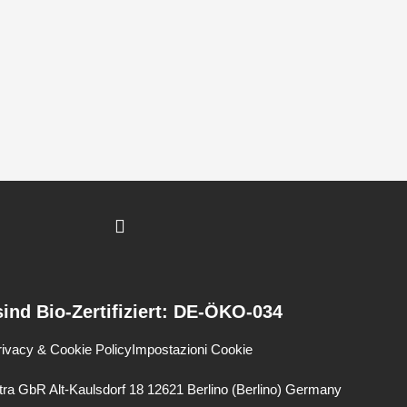
Agrestis
0.5
lt
quantità
I
n
s
t
a
g
sind Bio-Zertifiziert: DE-ÖKO-034
r
a
rivacy & Cookie Policy
Impostazioni Cookie
m
ra GbR Alt-Kaulsdorf 18 12621 Berlino (Berlino) Germany