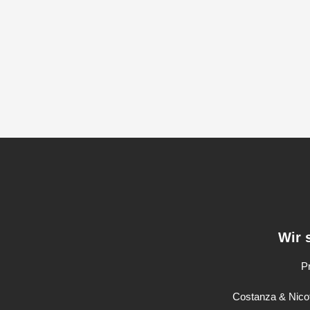
Wir 
P
Costanza & Nicot