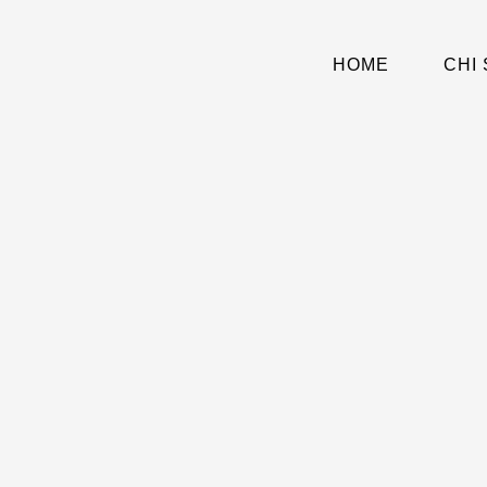
Vai
al
contenuto
HOME
CHI