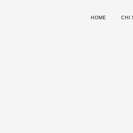
Vai
al
contenuto
HOME
CHI