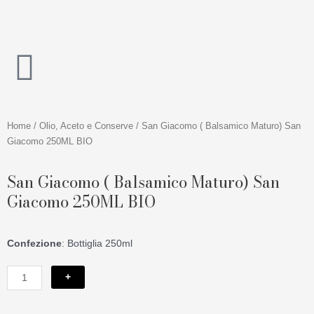
Vai
al
contenuto
Home
/
Olio, Aceto e Conserve
/ San Giacomo ( Balsamico Maturo) San
Giacomo 250ML BIO
San Giacomo ( Balsamico Maturo) San
Giacomo 250ML BIO
Confezione
: Bottiglia 250ml
San
+
Giacomo
(