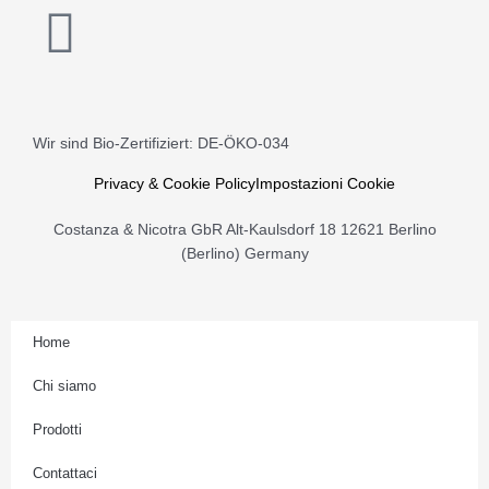
Balsamico
I
Maturo)
San
n
Giacomo
250ML
s
BIO
Wir sind Bio-Zertifiziert: DE-ÖKO-034
quantità
t
Privacy & Cookie Policy
Impostazioni Cookie
a
Costanza & Nicotra GbR Alt-Kaulsdorf 18 12621 Berlino
(Berlino) Germany
g
r
Home
Chi siamo
a
Prodotti
m
Contattaci